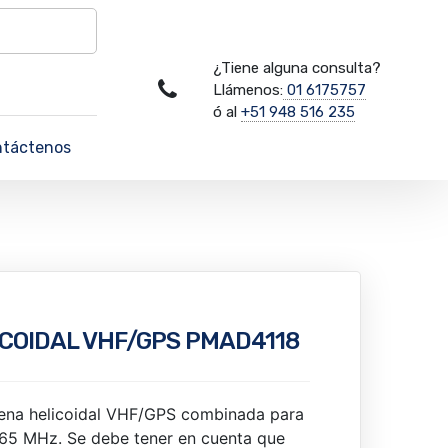
¿Tiene alguna consulta?
Llámenos:
01 6175757
ó al
+51 948 516 235
ntáctenos
COIDAL VHF/GPS PMAD4118
tena helicoidal VHF/GPS combinada para
165 MHz. Se debe tener en cuenta que