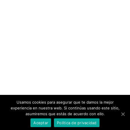
Usamos cookies para asegurar que te damos la mejor
experiencia en nuestra web. Si continúas usando este sitio,
WhatsApp
WhatsApp
Copyright © 2025 MG TRADING | Todos los derechos
asumiremos que estás de acuerdo con ello.
reservados
Contacta con nosotros
WhatsApp
Aceptar
Política de privacidad