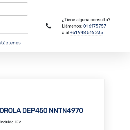
¿Tiene alguna consulta?
Llámenos:
01 6175757
ó al
+51 948 516 235
ntáctenos
TOROLA DEP450 NNTN4970
incluido IGV