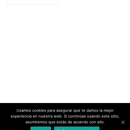
Usamos cookies para asegurar que te damos la mejor
experiencia en nuestra web. Si continúas usando este sitio,
WhatsApp
WhatsApp
Copyright © 2025 MG TRADING | Todos los derechos
asumiremos que estás de acuerdo con ello.
reservados
Contacta con nosotros
WhatsApp