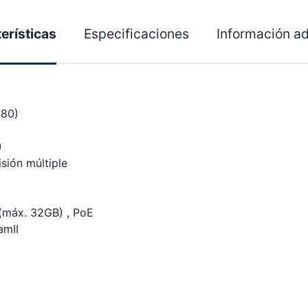
erísticas
Especificaciones
Información ad
080)
)
sión múltiple
(máx. 32GB) , PoE
amII