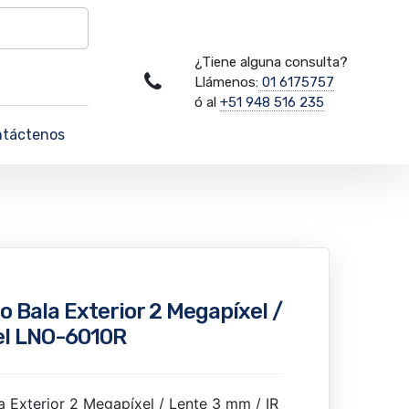
¿Tiene alguna consulta?
Llámenos:
01 6175757
ó al
+51 948 516 235
ntáctenos
o Bala Exterior 2 Megapíxel /
el LNO-6010R
a Exterior 2 Megapíxel / Lente 3 mm / IR