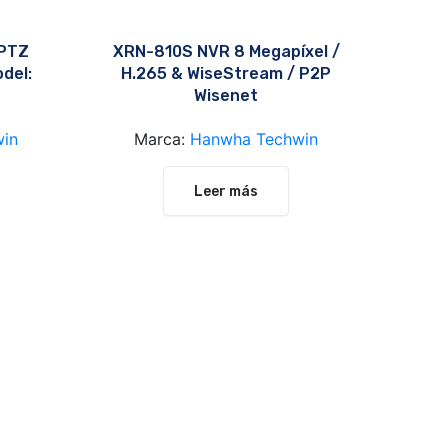
 PTZ
XRN-810S NVR 8 Megapíxel /
del:
H.265 & WiseStream / P2P
Wisenet
in
Marca:
Hanwha Techwin
Leer más