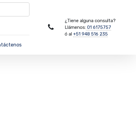
¿Tiene alguna consulta?
Llámenos:
01 6175757
ó al
+51 948 516 235
ntáctenos