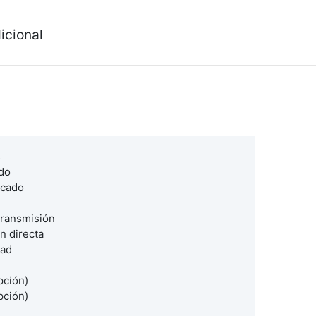
icional
s
do
icado
transmisión
n directa
dad
pción)
pción)