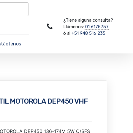
¿Tiene alguna consulta?
Llámenos:
01 6175757
ó al
+51 948 516 235
ntáctenos
TIL MOTOROLA DEP450 VHF
MOTOROLA DEP450 136-174M 5W C/SFS