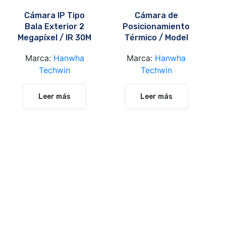
Cámara IP Tipo
Cámara de
Bala Exterior 2
Posicionamiento
Megapíxel / IR 30M
Térmico / Model
/ Model LNO-
TNU-4051T
Marca:
Hanwha
Marca:
Hanwha
6070R
Techwin
Techwin
Leer más
Leer más